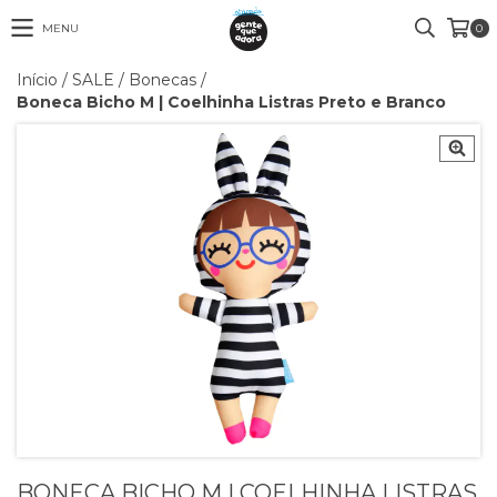
MENU
0
Início
/
SALE
/
Bonecas
/
Boneca Bicho M | Coelhinha Listras Preto e Branco
BONECA BICHO M | COELHINHA LISTRAS